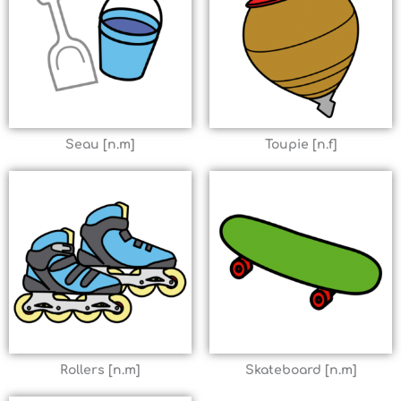
Seau [n.m]
Toupie [n.f]
Rollers [n.m]
Skateboard [n.m]