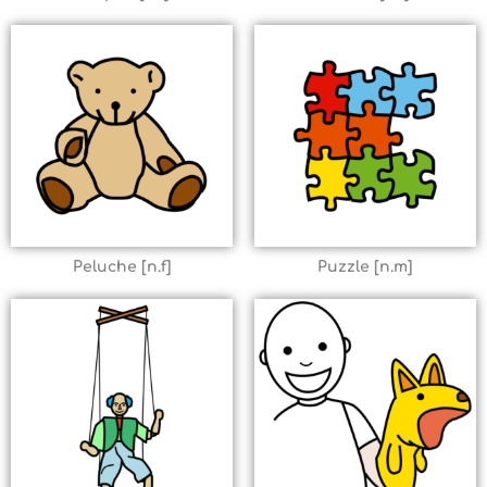
Peluche [n.f]
Puzzle [n.m]