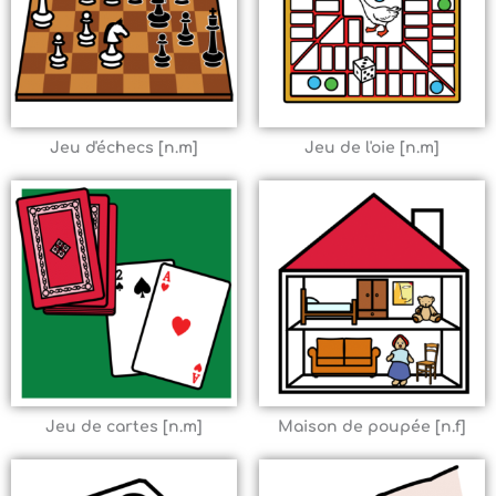
Jeu d'échecs [n.m]
Jeu de l'oie [n.m]
Jeu de cartes [n.m]
Maison de poupée [n.f]