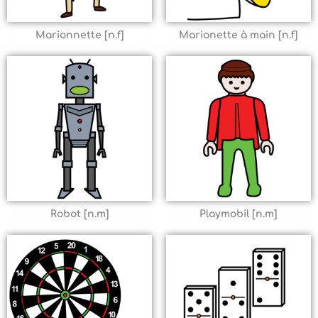
Marionnette [n.f]
Marionette à main [n.f]
Robot [n.m]
Playmobil [n.m]