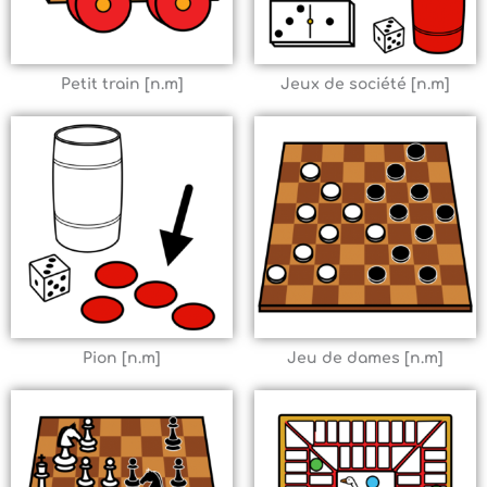
Petit train [n.m]
Jeux de société [n.m]
Pion [n.m]
Jeu de dames [n.m]