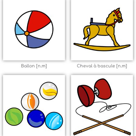
Ballon [n.m]
Cheval à bascule [n.m]