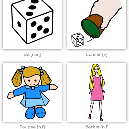
Dé [n.m]
Lancer [v]
Poupée [n.f]
Barbie [n.f]