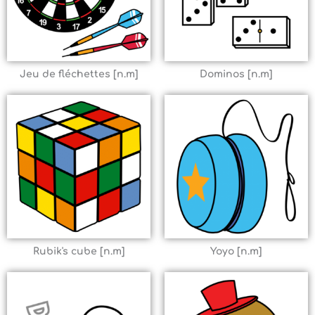
Jeu de fléchettes [n.m]
Dominos [n.m]
Rubik's cube [n.m]
Yoyo [n.m]