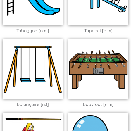
Toboggan [n.m]
Tapecul [n.m]
Balançoire [n.f]
Babyfoot [n.m]