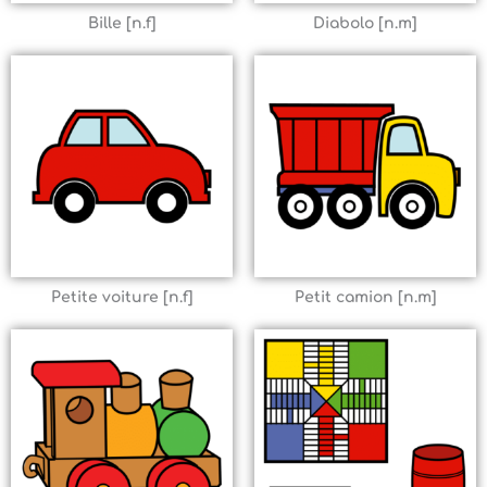
Bille [n.f]
Diabolo [n.m]
Petite voiture [n.f]
Petit camion [n.m]