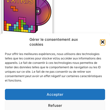
Gérer le consentement aux
Jeu vidéo [n.m]
cookies
Pour offrir les meilleures expériences, nous utilisons des technologies
telles que les cookies pour stocker et/ou accéder aux informations des
appareils. Le fait de consentir à ces technologies nous permettra de
traiter des données telles que le comportement de navigation ou les ID
uniques sur ce site. Le fait de ne pas consentir ou de retirer son
consentement peut avoir un effet négatif sur certaines caractéristiques
et fonctions.
Signaler un problème
Accepter
F
W
M
P
a
h
e
a
c
a
s
r
Refuser
e
t
s
t