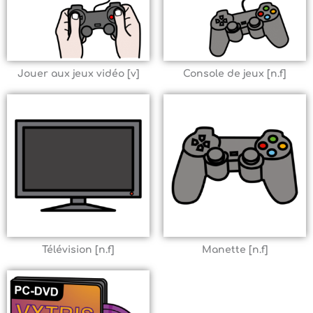
Jouer aux jeux vidéo [v]
Console de jeux [n.f]
Télévision [n.f]
Manette [n.f]