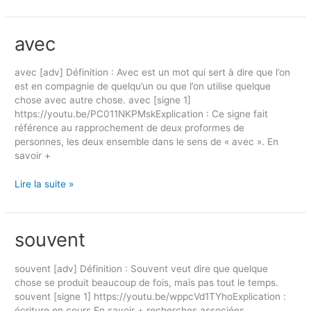
avec
avec
avec [adv] Définition : Avec est un mot qui sert à dire que l’on
est en compagnie de quelqu’un ou que l’on utilise quelque
chose avec autre chose. avec [signe 1]
https://youtu.be/PC011NKPMskExplication : Ce signe fait
référence au rapprochement de deux proformes de
personnes, les deux ensemble dans le sens de « avec ». En
savoir +
Lire la suite »
souvent
souvent
souvent [adv] Définition : Souvent veut dire que quelque
chose se produit beaucoup de fois, mais pas tout le temps.
souvent [signe 1] https://youtu.be/wppcVd1TYhoExplication :
écriture en cours En savoir + recherches associées