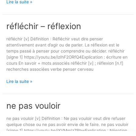
Lire la suite »
réfléchir – réflexion
réfléchir
–
réflexion
réfléchir [v] Définition : Réfléchir veut dire penser
attentivement avant d’agir ou de parler. La réflexion est le
temps passé à penser pour comprendre ou décider. réfléchir
[signe 1] https://youtu.be/lzIhF2ORfQ4Explication : écriture en
cours En savoir + mots associés réfléchir [v] ; réflexion [n.f]
recherches associées verbe penser cerveau
Lire la suite »
ne pas vouloir
ne
pas
vouloir
ne pas vouloir [v] Définition : Ne pas vouloir veut dire refuser
quelque chose ou ne pas avoir envie de le faire. ne pas vouloir
[signe 1] https://youtu.be/iXVMmIz7RbwExplication : Négation