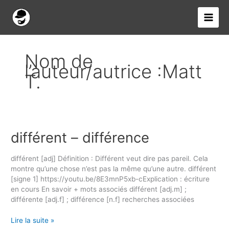
Aller
au
contenu
Nom de
l’auteur/autrice :Matt
T.
différent – différence
différent
–
différence
différent [adj] Définition : Différent veut dire pas pareil. Cela
montre qu’une chose n’est pas la même qu’une autre. différent
[signe 1] https://youtu.be/8E3mnP5xb-cExplication : écriture
en cours En savoir + mots associés différent [adj.m] ;
différente [adj.f] ; différence [n.f] recherches associées
Lire la suite »