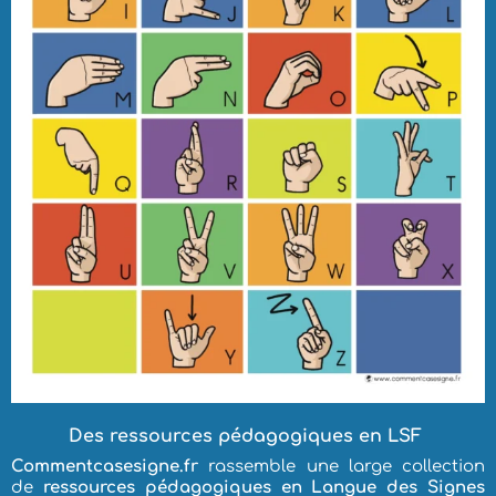
Des ressources pédagogiques en LSF
Commentcasesigne.fr
rassemble une large collection
de
ressources pédagogiques
en Langue des Signes