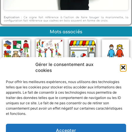
Explication :
Ce signe fait référence à l’action de faire bouger la marionnette, la
configuration fait référence aux cadres en bois souvent en forme de croix.
Mots associés
Gérer le consentement aux
cookies
Jouets
Jeux
Magasin de jouets
Enfants
Pour offrir les meilleures expériences, nous utilisons des technologies
telles que les cookies pour stocker et/ou accéder aux informations des
appareils. Le fait de consentir à ces technologies nous permettra de
traiter des données telles que le comportement de navigation ou les ID
uniques sur ce site. Le fait de ne pas consentir ou de retirer son
consentement peut avoir un effet négatif sur certaines caractéristiques
et fonctions.
F
W
M
P
a
h
e
a
c
a
s
r
Accepter