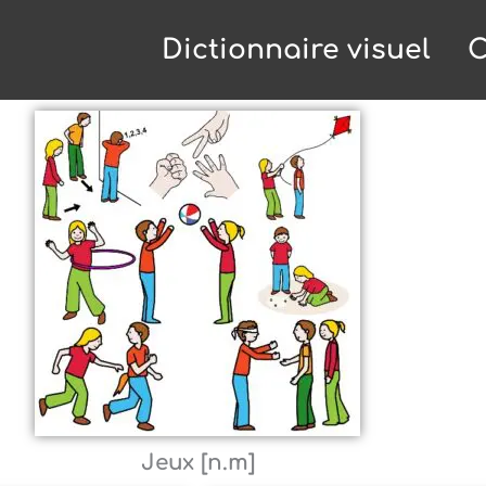
Dictionnaire visuel
C
Jeux [n.m]