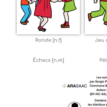
Ronde [n.f]
Jeu 
Échecs [n.m]
Pét