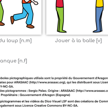
du loup [n.m]
Jouer à la balle [v]
anque [n.f]