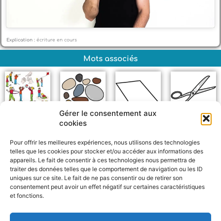
Explication :
écriture en cours
Mots associés
Gérer le consentement aux
cookies
Jeux
Pierre
Feuille
Ciseaux
Pour offrir les meilleures expériences, nous utilisons des technologies
telles que les cookies pour stocker et/ou accéder aux informations des
appareils. Le fait de consentir à ces technologies nous permettra de
traiter des données telles que le comportement de navigation ou les ID
uniques sur ce site. Le fait de ne pas consentir ou de retirer son
consentement peut avoir un effet négatif sur certaines caractéristiques
et fonctions.
F
W
M
P
a
h
e
a