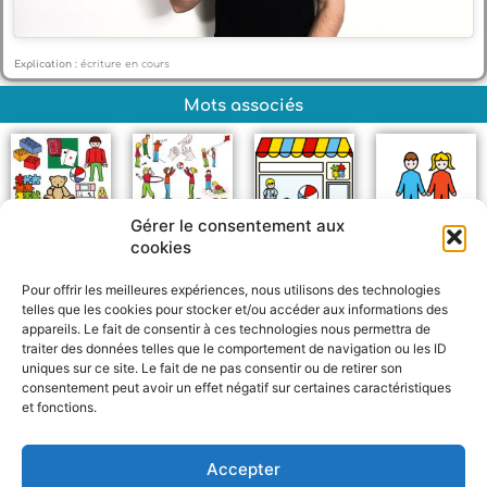
Explication :
écriture en cours
Mots associés
Gérer le consentement aux
cookies
Jouets
Jeux
Magasin de jouets
Enfants
Pour offrir les meilleures expériences, nous utilisons des technologies
telles que les cookies pour stocker et/ou accéder aux informations des
appareils. Le fait de consentir à ces technologies nous permettra de
traiter des données telles que le comportement de navigation ou les ID
uniques sur ce site. Le fait de ne pas consentir ou de retirer son
consentement peut avoir un effet négatif sur certaines caractéristiques
et fonctions.
F
W
M
P
a
h
e
a
c
a
s
r
Accepter