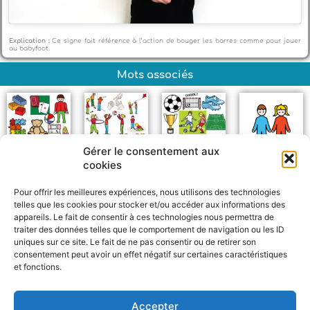
Explication :
Ce signe fait référence à l’action de bouger les barres comme pour jouer
au babyfoot.
Mots associés
Gérer le consentement aux
cookies
Jouets
Jeux
Football
Enfants
Pour offrir les meilleures expériences, nous utilisons des technologies
telles que les cookies pour stocker et/ou accéder aux informations des
appareils. Le fait de consentir à ces technologies nous permettra de
traiter des données telles que le comportement de navigation ou les ID
uniques sur ce site. Le fait de ne pas consentir ou de retirer son
consentement peut avoir un effet négatif sur certaines caractéristiques
et fonctions.
F
W
M
P
a
h
e
a
c
a
s
r
Accepter