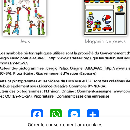
Jeux
Magasin de jouets
F
W
M
P
Gérer le consentement aux cookies
a
h
e
a