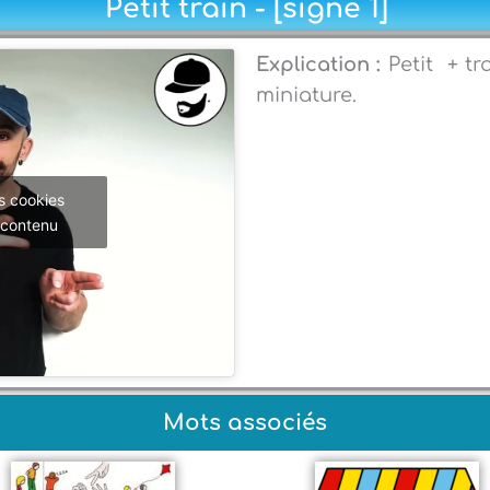
Petit train - [signe 1]
Explication :
Petit + tr
miniature.
s cookies
 contenu
Mots associés