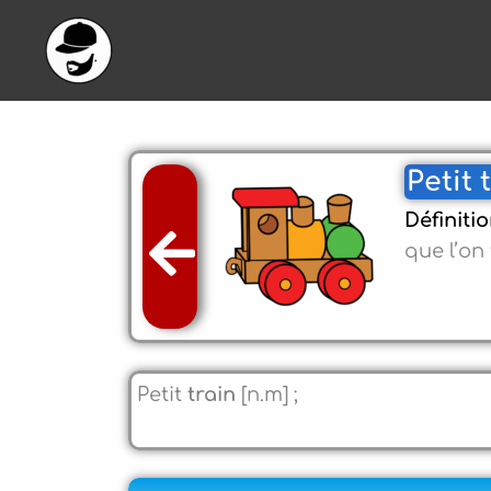
Aller
au
contenu
Petit 
Définitio
que l’on
Petit
train
[n.m] ;