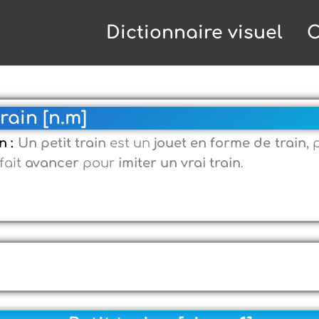
Dictionnaire visuel
C
train [n.m]
n :
Un petit train
est un
jouet en forme de train
,
 fait
avancer
pour
imiter un vrai train
.