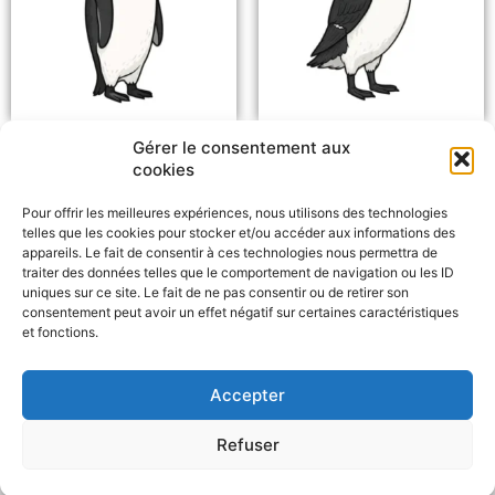
manchot [n.m]
pingouin [n.m]
Gérer le consentement aux
cookies
Ressources en ligne
Pour offrir les meilleures expériences, nous utilisons des technologies
telles que les cookies pour stocker et/ou accéder aux informations des
appareils. Le fait de consentir à ces technologies nous permettra de
Signaire sur les oiseaux –
à imprimer
Commentcasesigne
traiter des données telles que le comportement de navigation ou les ID
uniques sur ce site. Le fait de ne pas consentir ou de retirer son
consentement peut avoir un effet négatif sur certaines caractéristiques
Vidéos LSF
Chaîne Youtube de la LPO
et fonctions.
Accepter
F
W
M
P
a
h
e
a
c
a
s
r
Refuser
e
t
s
t
b
s
e
a
Politique de confidentialité
CGU – Mentions légales
Contact