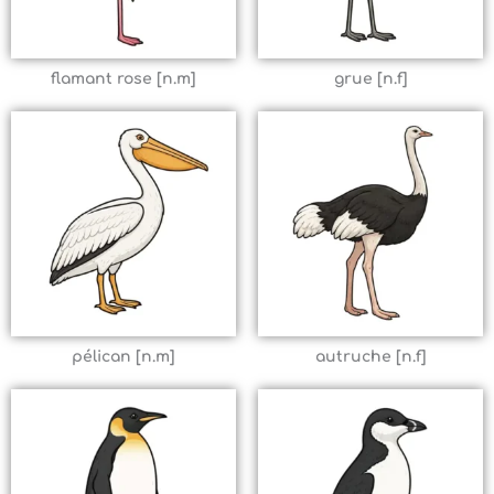
flamant rose [n.m]
grue [n.f]
pélican [n.m]
autruche [n.f]