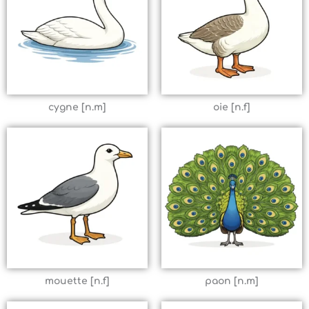
cygne [n.m]
oie [n.f]
mouette [n.f]
paon [n.m]