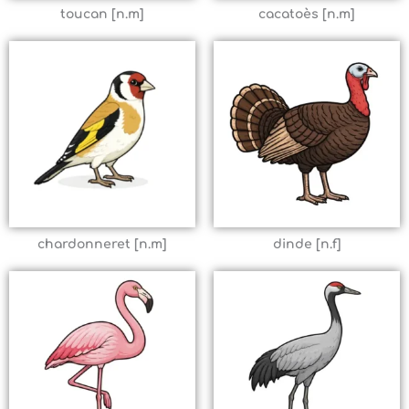
toucan [n.m]
cacatoès [n.m]
chardonneret [n.m]
dinde [n.f]