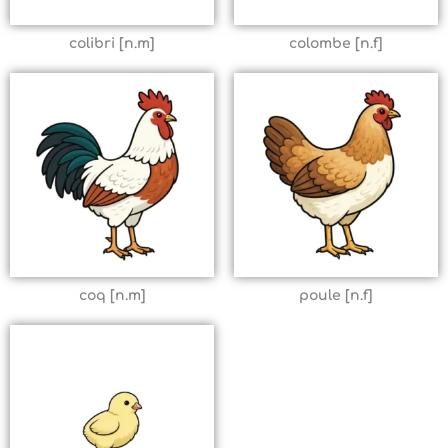
colibri [n.m]
colombe [n.f]
coq [n.m]
poule [n.f]