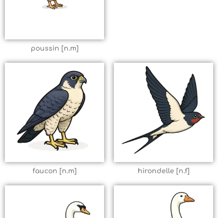
poussin [n.m]
faucon [n.m]
hirondelle [n.f]