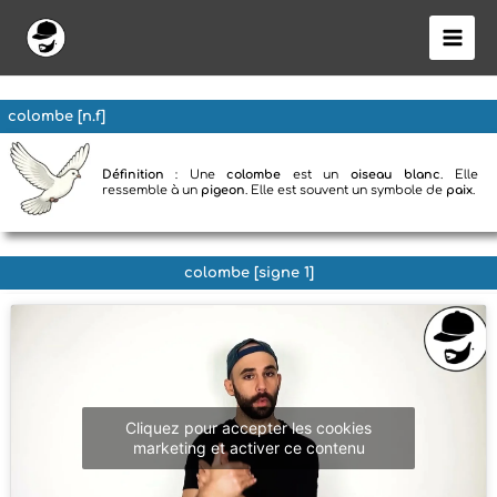
Aller
au
contenu
colombe [n.f]
Définition
: Une
colombe
est un
oiseau blanc
. Elle
ressemble à un
pigeon
. Elle est souvent un symbole de
paix
.
colombe [signe 1]
Cliquez pour accepter les cookies
marketing et activer ce contenu