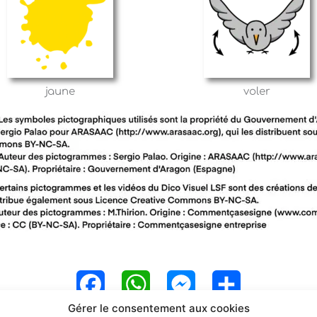
jaune
voler
F
W
M
P
Gérer le consentement aux cookies
a
h
e
a