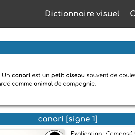
Dictionnaire visuel
C
: Un
canari
est un
petit oiseau
souvent de coul
gardé comme
animal de compagnie
.
canari [signe 1]
Explication :
Composé : 