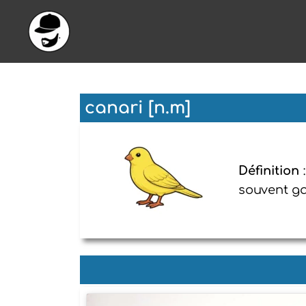
Aller
au
contenu
canari [n.m]
Définition
souvent 