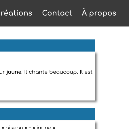
réations
Contact
À propos
eur
jaune
. Il chante beaucoup. Il est
« oiseau » + « jaune ».