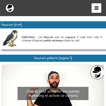
Aller
au
contenu
faucon [n.m]
Définition
: Un
faucon
est un
rapace
. Il vole très vite. Il
chasse d’autres
petits animaux
dans le ciel.
faucon pèlerin [signe 1]
Cliquez pour accepter les cookies
marketing et activer ce contenu