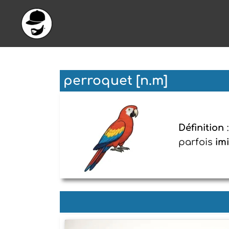
Aller
au
contenu
perroquet [n.m]
Définition
parfois
im