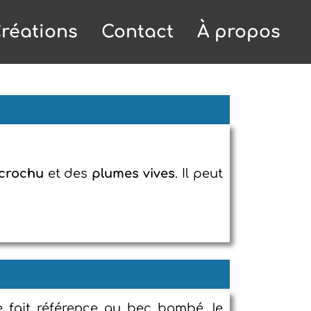
réations
Contact
À propos
crochu
et des
plumes vives
. Il peut
e fait référence au bec bombé, le