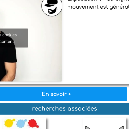
mouvement est général
s cookies
 contenu
En savoir +
recherches associées