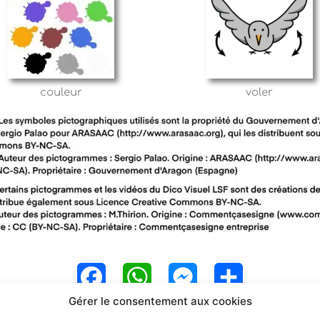
couleur
voler
F
W
M
P
Gérer le consentement aux cookies
a
h
e
a