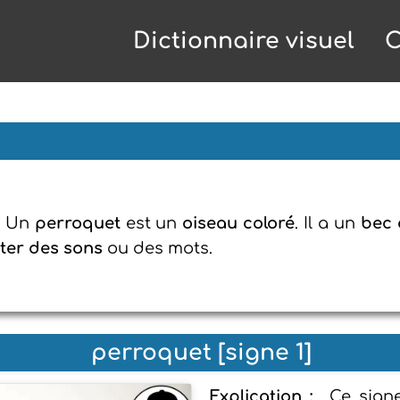
Dictionnaire visuel
C
: Un
perroquet
est un
oiseau coloré
. Il a un
bec 
iter des sons
ou des mots.
perroquet [signe 1]
Explication :
Ce sign