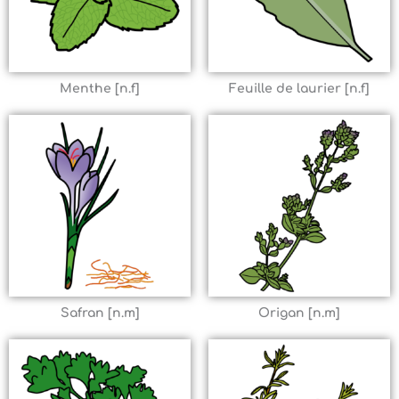
Menthe [n.f]
Feuille de laurier [n.f]
Safran [n.m]
Origan [n.m]