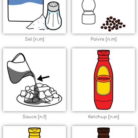
Sel [n.m]
Poivre [n.m]
Sauce [n.f]
Ketchup [n.m]