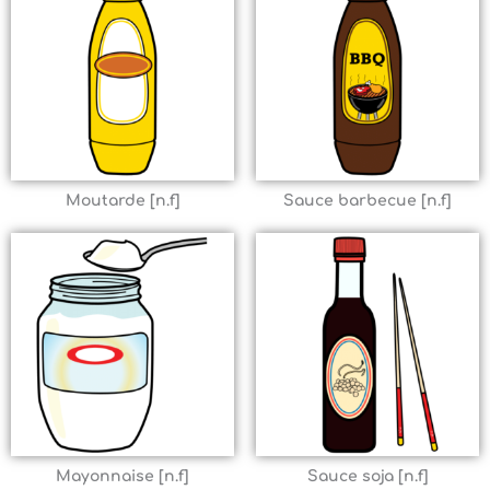
Moutarde [n.f]
Sauce barbecue [n.f]
Mayonnaise [n.f]
Sauce soja [n.f]