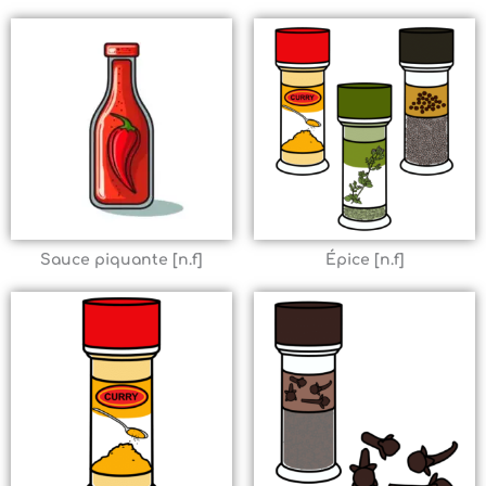
Sauce piquante [n.f]
Épice [n.f]