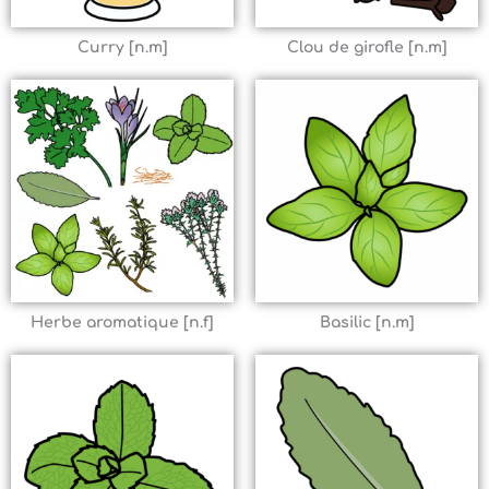
Curry [n.m]
Clou de girofle [n.m]
Herbe aromatique [n.f]
Basilic [n.m]