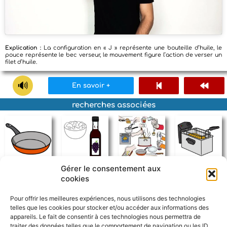
Explication :
La configuration en « J » représente une bouteille d’huile, le
pouce représente le bec verseur, le mouvement figure l’action de verser un
filet d’huile.
En savoir +
recherches associées
Gérer le consentement aux
poêle
vinaigre
cuisiner
friteuse
cookies
Pour offrir les meilleures expériences, nous utilisons des technologies
telles que les cookies pour stocker et/ou accéder aux informations des
appareils. Le fait de consentir à ces technologies nous permettra de
traiter des données telles que le comportement de navigation ou les ID