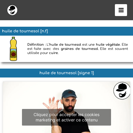
Aller
au
contenu
huile de tournesol [n.f]
Définition
: L’
huile de tournesol
est une
huile végétale
. Elle
est faite avec des
graines de tournesol
. Elle est souvent
utilisée pour
cuire
.
huile de tournesol [signe 1]
Cliquez pour accepter les cookies
marketing et activer ce contenu