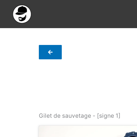
Aller
au
contenu
Gilet de sauvetage - [signe 1]