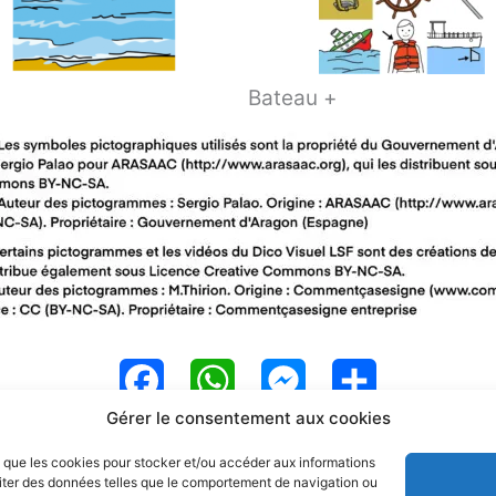
Bateau +
F
W
M
P
Gérer le consentement aux cookies
a
h
e
a
es que les cookies pour stocker et/ou accéder aux informations
c
a
s
r
raiter des données telles que le comportement de navigation ou