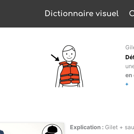
Dictionnaire visuel
C
Gil
Déf
un
en 
+
Explication :
Gilet + sa