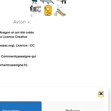
Avion +
Accepter
Refuser