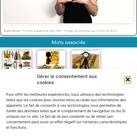
Explication :
Fossile (squelette pétrifié) + image du pinceau qui frotte la terre.
Mots associés
Gérer le consentement aux
cookies
Histoire
Métiers histoire
Archéologue
Pour offrir les meilleures expériences, nous utilisons des technologies
telles que les cookies pour stocker et/ou accéder aux informations des
appareils. Le fait de consentir à ces technologies nous permettra de
traiter des données telles que le comportement de navigation ou les ID
uniques sur ce site. Le fait de ne pas consentir ou de retirer son
consentement peut avoir un effet négatif sur certaines caractéristiques
et fonctions.
F
W
M
P