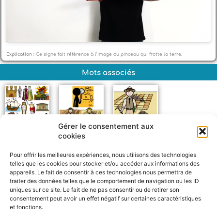
Explication :
Ce signe fait référence à l’image du pinceau qui frotte la terre.
Mots associés
Gérer le consentement aux
cookies
Histoire
Métiers histoire
Paléontologue
Pour offrir les meilleures expériences, nous utilisons des technologies
telles que les cookies pour stocker et/ou accéder aux informations des
appareils. Le fait de consentir à ces technologies nous permettra de
traiter des données telles que le comportement de navigation ou les ID
uniques sur ce site. Le fait de ne pas consentir ou de retirer son
consentement peut avoir un effet négatif sur certaines caractéristiques
et fonctions.
F
W
M
P