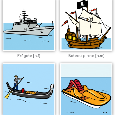
Frégate [n.f]
Bateau pirate [n.m]