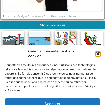
Explication :
Ce signe fait référence à la taille et forme du bateau.
Mots associés
Gérer le consentement aux
cookies
Port
Mer
Bateau +
Couler
Pour offrir les meilleures expériences, nous utilisons des technologies
telles que les cookies pour stocker et/ou accéder aux informations des
appareils. Le fait de consentir à ces technologies nous permettra de
traiter des données telles que le comportement de navigation ou les ID
uniques sur ce site. Le fait de ne pas consentir ou de retirer son
consentement peut avoir un effet négatif sur certaines caractéristiques
et fonctions.
F
W
M
P
a
h
e
a
c
a
s
r
Accepter