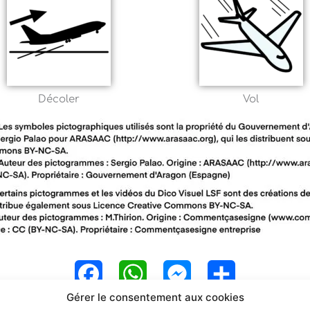
Décoler
Vol
F
W
M
P
Gérer le consentement aux cookies
a
h
e
a