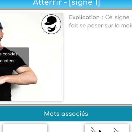
Atterrir - [signe 1]
Explication :
Ce signe 
fait se poser sur la ma
s cookies
 contenu
Mots associés