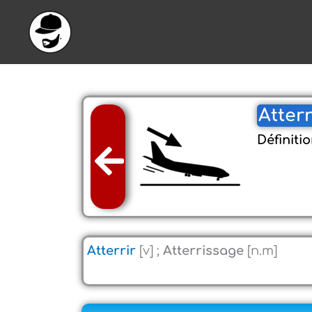
Aller
au
contenu
Atterr
Définitio
Atterrir
[v] ;
Atterrissage
[n.m]