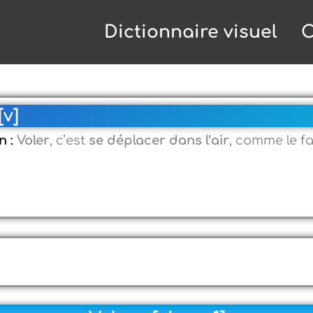
Dictionnaire visuel
C
[v]
n :
Voler
, c’est
se déplacer dans l’air
, comme le f