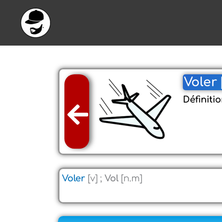
Aller
au
contenu
Voler 
Définitio
Voler
[v] ;
Vol
[n.m]