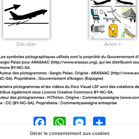
Décoller
Avion +
F
W
M
P
Gérer le consentement aux cookies
a
h
e
a