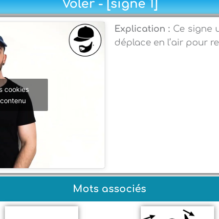
Voler - [signe 1]
Explication :
Ce signe u
déplace en l’air pour re
s cookies
 contenu
Mots associés