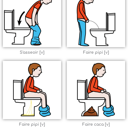
S'asseoir [v]
Faire pipi [v]
Faire pipi [v]
Faire caca [v]