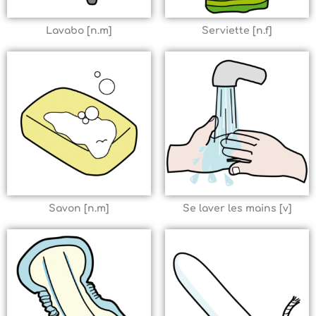
Lavabo [n.m]
Serviette [n.f]
Savon [n.m]
Se laver les mains [v]