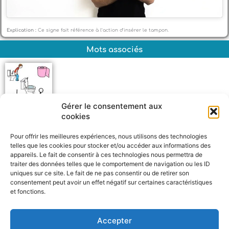
Explication :
Ce signe fait référence à l’action d’insérer le tampon.
Mots associés
Gérer le consentement aux
cookies
Toilettes
Pour offrir les meilleures expériences, nous utilisons des technologies
telles que les cookies pour stocker et/ou accéder aux informations des
appareils. Le fait de consentir à ces technologies nous permettra de
traiter des données telles que le comportement de navigation ou les ID
uniques sur ce site. Le fait de ne pas consentir ou de retirer son
consentement peut avoir un effet négatif sur certaines caractéristiques
et fonctions.
F
W
M
P
a
h
e
a
c
a
s
r
Accepter