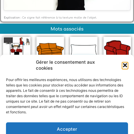
Explication :
Ce signe fait référence à ta texture molle de l’objet.
Mots associés
Gérer le consentement aux
cookies
Salon
Canapé
Oreiller
Fauteuil
Pour offrir les meilleures expériences, nous utilisons des technologies
telles que les cookies pour stocker et/ou accéder aux informations des
appareils. Le fait de consentir à ces technologies nous permettra de
traiter des données telles que le comportement de navigation ou les ID
uniques sur ce site. Le fait de ne pas consentir ou de retirer son
consentement peut avoir un effet négatif sur certaines caractéristiques
et fonctions.
F
W
M
P
a
h
e
a
c
a
s
r
Accepter