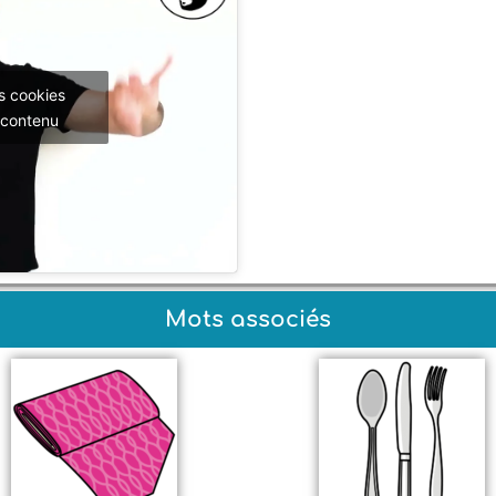
s cookies
 contenu
Mots associés