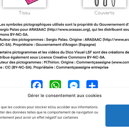
Tissu
Couverts
F
W
M
P
Gérer le consentement aux cookies
a
h
e
a
es que les cookies pour stocker et/ou accéder aux informations
c
a
s
r
raiter des données telles que le comportement de navigation ou
sentement peut avoir un effet négatif sur certaines
e
t
s
t