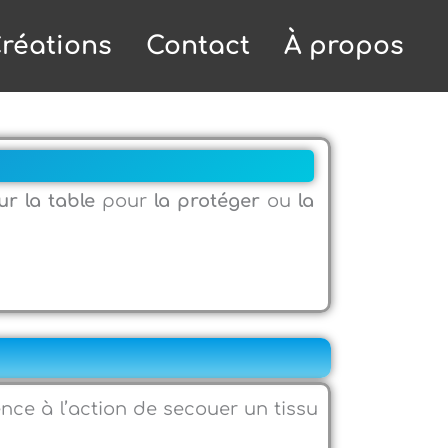
réations
Contact
À propos
ur la table
pour
la protéger
ou
la
ence à l’action de secouer un tissu