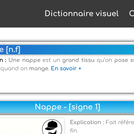
Dictionnaire visuel
C
 [n.f]
on :
Une nappe
est un
grand tissu
qu’on
pose s
quand on
mange
.
En savoir +
Nappe - [signe 1]
Explication :
Fait référ
fin.