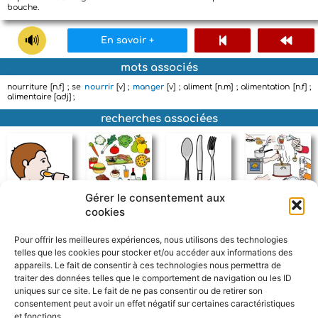
bouche.
En savoir +
mots associés
nourriture [n.f] ; se
nourrir
[v] ;
manger
[v] ; aliment [n.m] ; alimentation [n.f] ;
alimentaire [adj] ;
recherches associées
Gérer le consentement aux
cookies
manger
nourriture
couverts
cuisiner
Pour offrir les meilleures expériences, nous utilisons des technologies
telles que les cookies pour stocker et/ou accéder aux informations des
appareils. Le fait de consentir à ces technologies nous permettra de
traiter des données telles que le comportement de navigation ou les ID
uniques sur ce site. Le fait de ne pas consentir ou de retirer son
consentement peut avoir un effet négatif sur certaines caractéristiques
et fonctions.