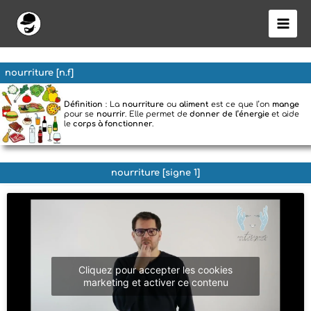
Aller
au
contenu
nourriture [n.f]
Définition
: La
nourriture
ou
aliment
est ce que l’on
mange
pour se
nourrir
. Elle permet de
donner de l’énergie
et aide
le
corps à fonctionner
.
nourriture [signe 1]
Cliquez pour accepter les cookies
marketing et activer ce contenu