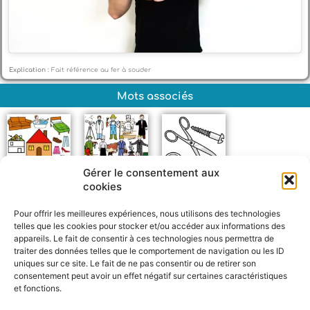
Explication :
Fait référence au fer à souder
Mots associés
Gérer le consentement aux
cookies
Maison
Métiers
Métal
Pour offrir les meilleures expériences, nous utilisons des technologies
telles que les cookies pour stocker et/ou accéder aux informations des
appareils. Le fait de consentir à ces technologies nous permettra de
traiter des données telles que le comportement de navigation ou les ID
uniques sur ce site. Le fait de ne pas consentir ou de retirer son
consentement peut avoir un effet négatif sur certaines caractéristiques
et fonctions.
F
W
M
P