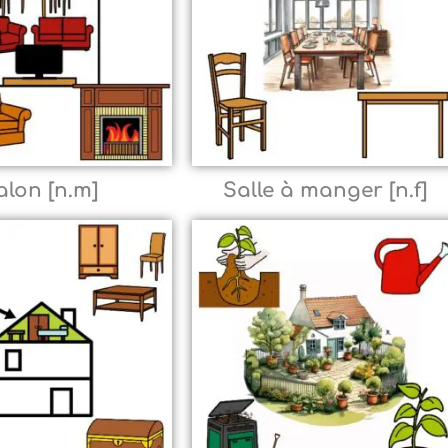
alon [n.m]
Salle à manger [n.f]