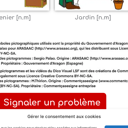
enier [n.m]
Jardin [n.m]
Signaler un problème
Gérer le consentement aux cookies
F
W
M
P
es que les cookies pour stocker et/ou accéder aux informations