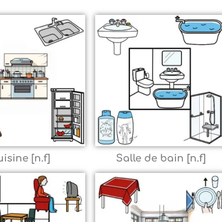
isine [n.f]
Salle de bain [n.f]