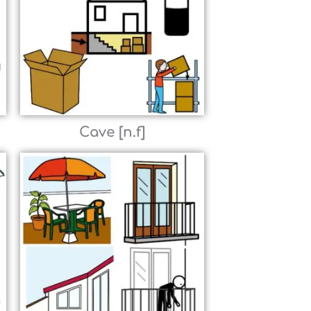
Cave [n.f]