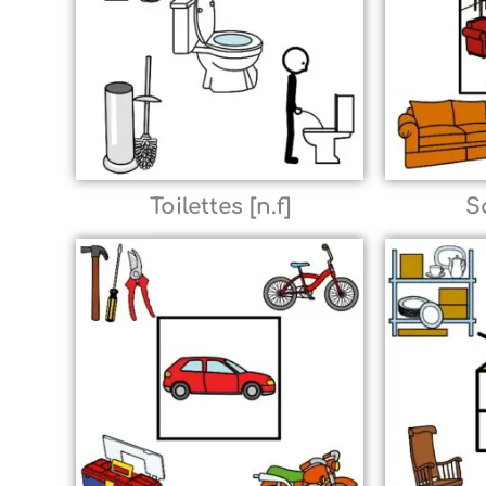
Toilettes [n.f]
S