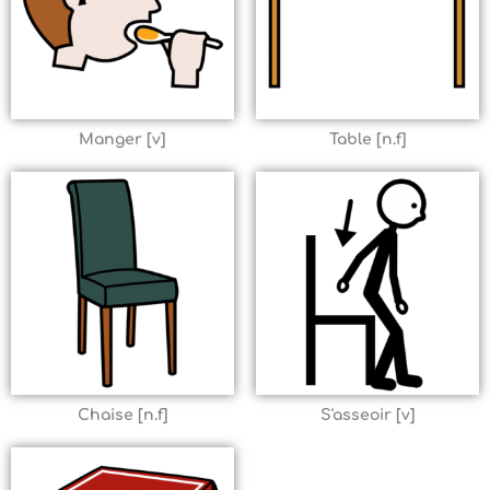
Manger [v]
Table [n.f]
Chaise [n.f]
S'asseoir [v]