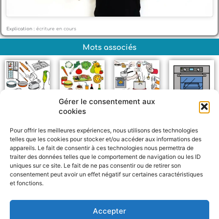
Explication :
écriture en cours
Mots associés
Gérer le consentement aux
cookies
Objets de la cuisine
Nourriture
Cuisiner
Four
Pour offrir les meilleures expériences, nous utilisons des technologies
telles que les cookies pour stocker et/ou accéder aux informations des
appareils. Le fait de consentir à ces technologies nous permettra de
traiter des données telles que le comportement de navigation ou les ID
uniques sur ce site. Le fait de ne pas consentir ou de retirer son
consentement peut avoir un effet négatif sur certaines caractéristiques
et fonctions.
F
W
M
P
a
h
e
a
c
a
s
r
Accepter