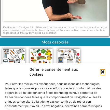
Explication :
Ce signe fait référence à l’action de mettre un plat au four, d’ enfourner, la
main passive représente le haut du four et la main active, paume vers le haut,
représente le plat qu’on y glisse à l’intérieur.
Mots associés
Gérer le consentement aux
cookies
Objets de la cuisine
Nourriture
Cuisiner
Pour offrir les meilleures expériences, nous utilisons des technologies
telles que les cookies pour stocker et/ou accéder aux informations des
appareils. Le fait de consentir à ces technologies nous permettra de
traiter des données telles que le comportement de navigation ou les ID
uniques sur ce site. Le fait de ne pas consentir ou de retirer son
consentement peut avoir un effet négatif sur certaines caractéristiques