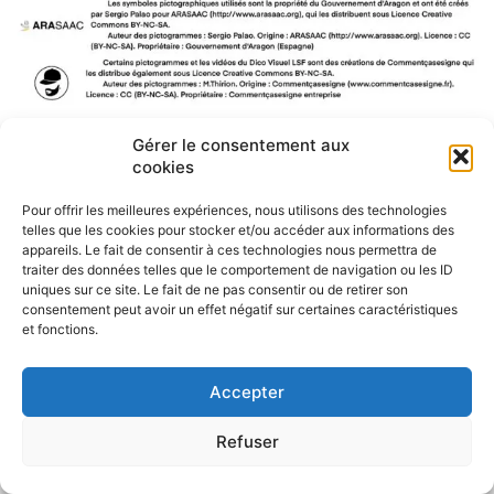
Gérer le consentement aux
F
W
M
P
cookies
a
h
e
a
c
a
s
r
Pour offrir les meilleures expériences, nous utilisons des technologies
e
t
s
t
telles que les cookies pour stocker et/ou accéder aux informations des
b
s
e
a
appareils. Le fait de consentir à ces technologies nous permettra de
o
A
n
g
traiter des données telles que le comportement de navigation ou les ID
o
p
g
e
uniques sur ce site. Le fait de ne pas consentir ou de retirer son
k
p
e
r
consentement peut avoir un effet négatif sur certaines caractéristiques
r
et fonctions.
Accepter
Refuser
Politique de confidentialité
CGU – Mentions légales
Contact