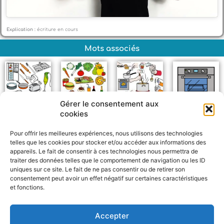
Explication :
écriture en cours
Mots associés
Gérer le consentement aux
cookies
Objets de la cuisine
Nourriture
Cuisiner
Four
Pour offrir les meilleures expériences, nous utilisons des technologies
telles que les cookies pour stocker et/ou accéder aux informations des
appareils. Le fait de consentir à ces technologies nous permettra de
traiter des données telles que le comportement de navigation ou les ID
uniques sur ce site. Le fait de ne pas consentir ou de retirer son
consentement peut avoir un effet négatif sur certaines caractéristiques
et fonctions.
F
W
M
P
a
h
e
a
c
a
s
r
Accepter