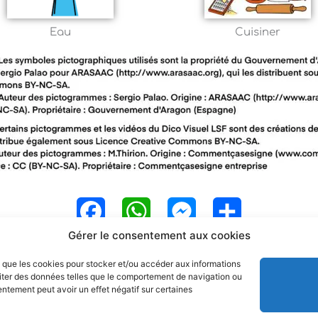
Eau
Cuisiner
F
W
M
P
Gérer le consentement aux cookies
a
h
e
a
es que les cookies pour stocker et/ou accéder aux informations
c
a
s
r
raiter des données telles que le comportement de navigation ou
sentement peut avoir un effet négatif sur certaines
e
t
s
t