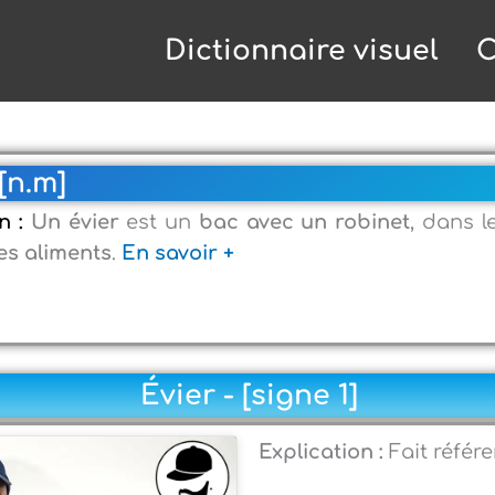
Dictionnaire visuel
C
[n.m]
on :
Un évier
est un
bac avec un robinet
, dans 
es aliments
.
En savoir +
Évier - [signe 1]
Explication :
Fait référ