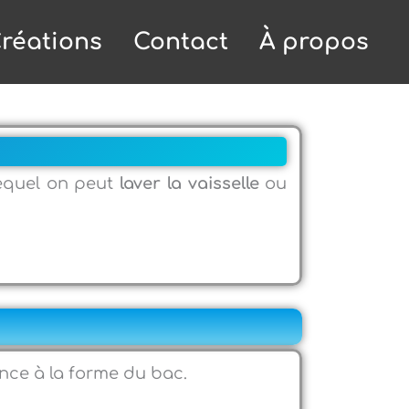
réations
Contact
À propos
lequel on peut
laver la vaisselle
ou
ence à la forme du bac.