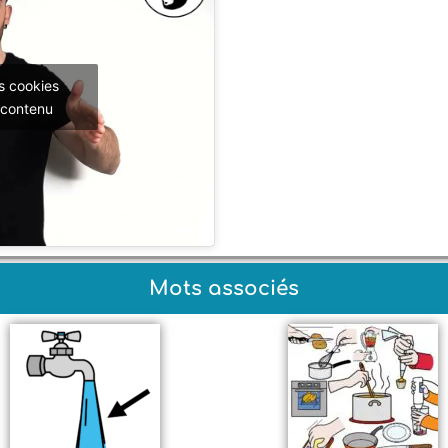
s cookies
 contenu
Mots associés