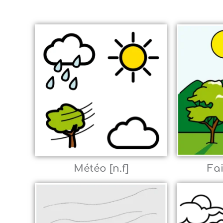
Météo [n.f]
Fai