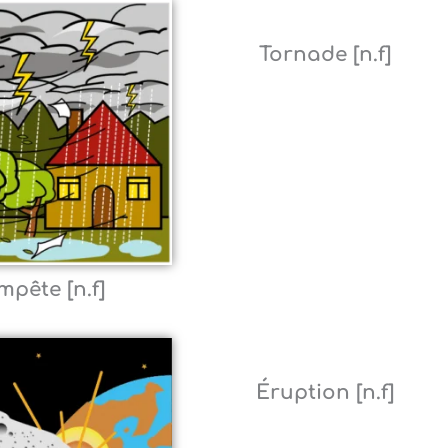
Tornade [n.f]
mpête [n.f]
Éruption [n.f]