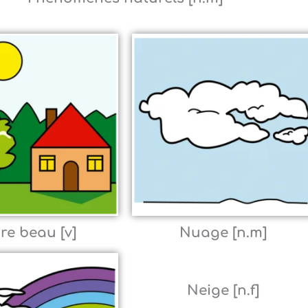
re beau [v]
Nuage [n.m]
Neige [n.f]