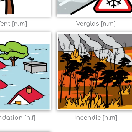
ent [n.m]
Verglas [n.m]
ndation
[n.f]
Incendie [n.m]