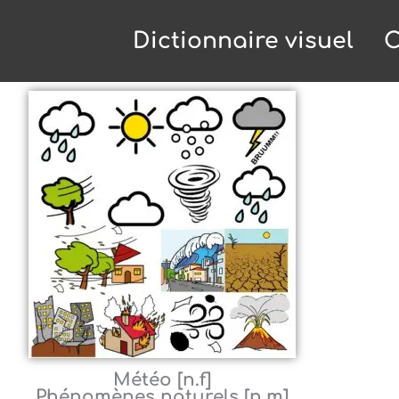
Dictionnaire visuel
C
Météo [n.f]
Phénomènes naturels [n.m]