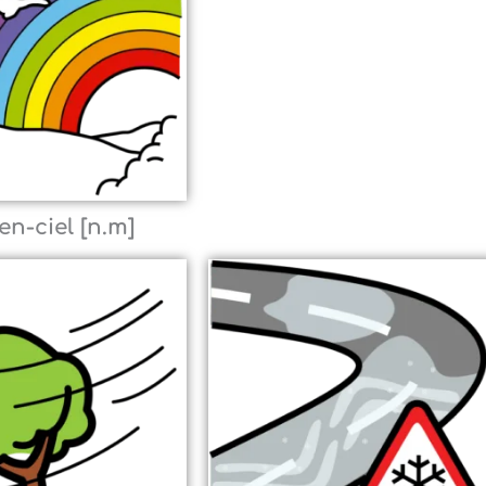
en-ciel [n.m]