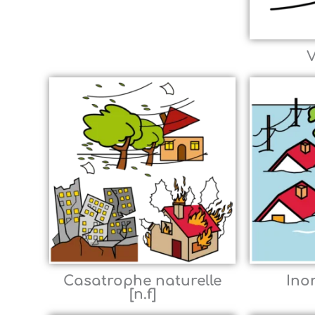
V
Casatrophe naturelle
Ino
[n.f]