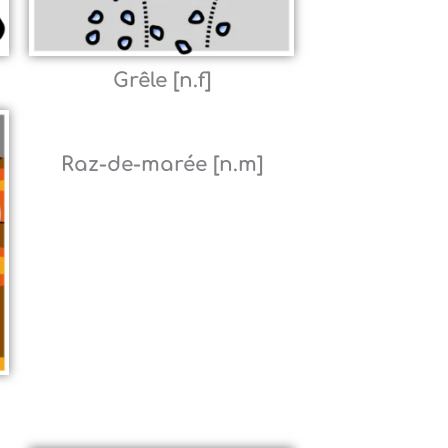
Grêle [n.f]
Raz-de-marée [n.m]