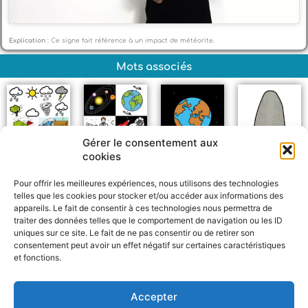
Explication :
Ce signe fait référence à un impact de météorite.
Mots associés
Gérer le consentement aux
cookies
Météo
Astronomie
Terre
Pierre
Pour offrir les meilleures expériences, nous utilisons des technologies
telles que les cookies pour stocker et/ou accéder aux informations des
appareils. Le fait de consentir à ces technologies nous permettra de
traiter des données telles que le comportement de navigation ou les ID
uniques sur ce site. Le fait de ne pas consentir ou de retirer son
consentement peut avoir un effet négatif sur certaines caractéristiques
et fonctions.
F
W
M
P
a
h
e
a
c
a
s
r
Accepter