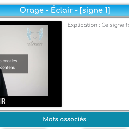
Orage - Éclair - [signe 1]
Explication :
Ce signe fa
s cookies
 contenu
Mots associés