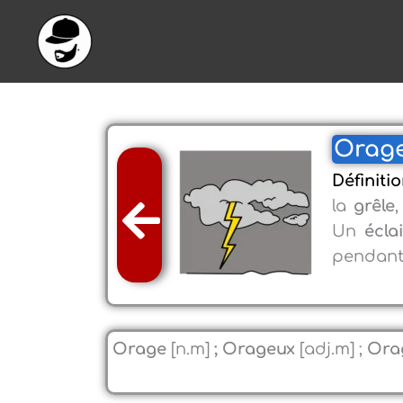
Aller
au
contenu
Orage 
Définiti
la
grêle
Un
écla
pendan
Orage
[n.m]
; Orageux
[adj.m] ;
Ora