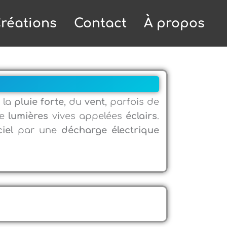
réations
Contact
À propos
 la
pluie forte
, du
vent
, parfois de
de
lumières
vives appelées
éclairs
.
ciel
par une
décharge électrique