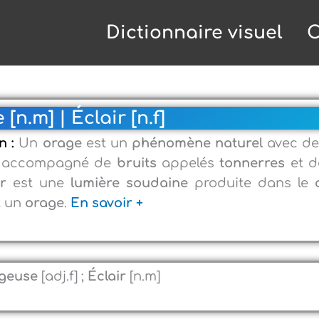
Dictionnaire visuel
C
[n.m] | Éclair [n.f]
on :
Un
orage
est un
phénomène naturel
avec de
, accompagné de
bruits
appelés
tonnerres
et 
ir
est une
lumière soudaine
produite dans le
t un
orage
.
En savoir +
geuse
[adj.f] ;
Éclair
[n.m]