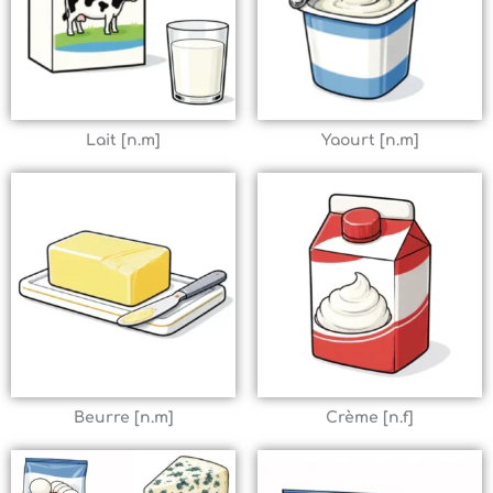
Lait [n.m]
Yaourt [n.m]
Beurre [n.m]
Crème [n.f]