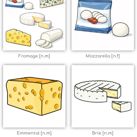
Fromage [n.m]
Mozzarella [n.f]
Emmental [n.m]
Brie [n.m]