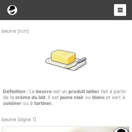
Aller
au
contenu
beurre [n.m]
Définition
: Le
beurre
est un
produit laitier
fait à partir
de la
crème du lait
. Il est
jaune clair
ou
blanc
et sert à
cuisiner
ou à
tartiner
.
beurre [signe 1]