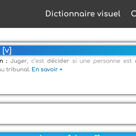
Dictionnaire visuel
C
[v]
on :
Juger
, c’est
décider
si une personne est
au
tribunal
.
En savoir +