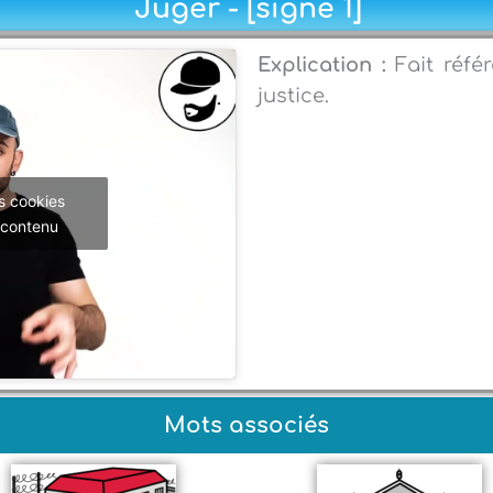
Juger - [signe 1]
Explication :
Fait réfé
justice.
s cookies
 contenu
Mots associés