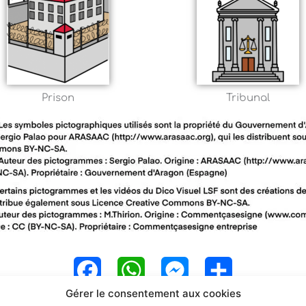
Prison
Tribunal
F
W
M
P
Gérer le consentement aux cookies
a
h
e
a