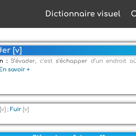
Dictionnaire visuel
C
er [v]
on :
S’évader
, c’est
s’échapper
d’un endroit où
En savoir +
[v] ;
Fuir
[v]