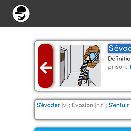
Aller
au
contenu
S'évad
Définiti
prison
.
S’évader
[v] ;
Évasion
[n.f] ;
S’enfuir