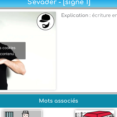
S'évader - [signe 1]
Explication :
écriture e
s cookies
 contenu
Mots associés