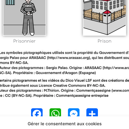
Prisonnier
Prison
F
W
M
P
Gérer le consentement aux cookies
a
h
e
a