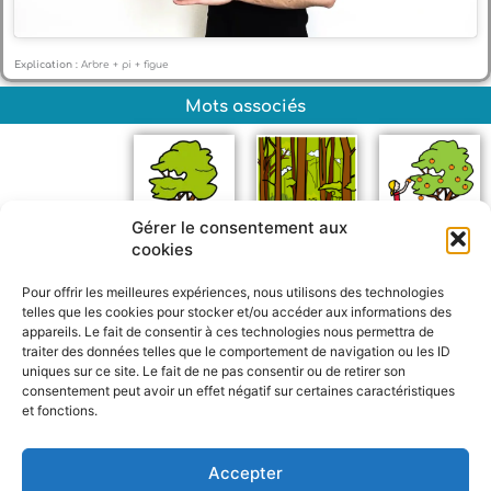
Explication :
Arbre + pi + figue
Mots associés
Gérer le consentement aux
cookies
Arbre
Forêt
Récolter
Pour offrir les meilleures expériences, nous utilisons des technologies
telles que les cookies pour stocker et/ou accéder aux informations des
appareils. Le fait de consentir à ces technologies nous permettra de
traiter des données telles que le comportement de navigation ou les ID
uniques sur ce site. Le fait de ne pas consentir ou de retirer son
consentement peut avoir un effet négatif sur certaines caractéristiques
et fonctions.
F
W
M
P
a
h
e
a
c
a
s
r
Accepter