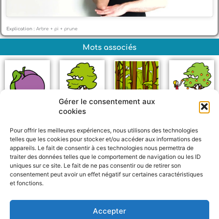
Explication :
Arbre + pi + prune
Mots associés
Gérer le consentement aux
cookies
Prune
Arbre
Forêt
Récolter
Pour offrir les meilleures expériences, nous utilisons des technologies
telles que les cookies pour stocker et/ou accéder aux informations des
appareils. Le fait de consentir à ces technologies nous permettra de
traiter des données telles que le comportement de navigation ou les ID
uniques sur ce site. Le fait de ne pas consentir ou de retirer son
consentement peut avoir un effet négatif sur certaines caractéristiques
et fonctions.
F
W
M
P
a
h
e
a
c
a
s
r
Accepter