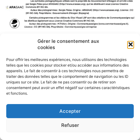
Gérer le consentement aux
F
W
M
P
cookies
a
h
e
a
c
a
s
r
Pour offrir les meilleures expériences, nous utilisons des technologies
e
t
s
t
telles que les cookies pour stocker et/ou accéder aux informations des
b
s
e
a
appareils. Le fait de consentir à ces technologies nous permettra de
o
A
n
g
traiter des données telles que le comportement de navigation ou les ID
o
p
g
e
uniques sur ce site. Le fait de ne pas consentir ou de retirer son
k
p
e
r
consentement peut avoir un effet négatif sur certaines caractéristiques
r
et fonctions.
Accepter
Refuser
Politique de confidentialité
CGU – Mentions légales
Contact