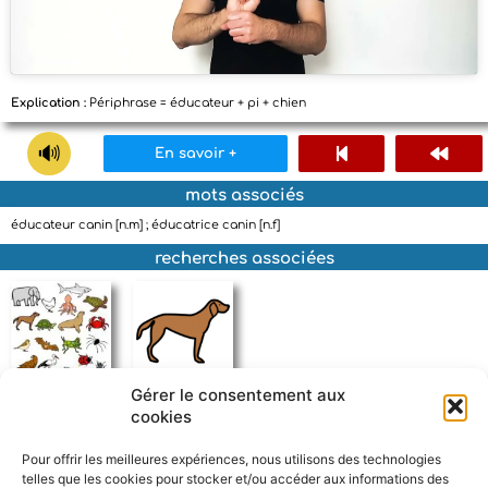
Explication :
Périphrase = éducateur + pi + chien
En savoir +
mots associés
éducateur canin [n.m] ; éducatrice canin [n.f]
recherches associées
Gérer le consentement aux
animaux
chien
cookies
Pour offrir les meilleures expériences, nous utilisons des technologies
telles que les cookies pour stocker et/ou accéder aux informations des