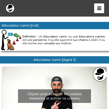
Aller
au
contenu
éducateur canin [n.m]
Définition
: Un
éducateur canin
ou une
éducatrice canine
est une
personne
. Il ou elle apprend aux
chiens
à obéir. Il ou
elle donne des
conseils
aux maîtres.
éducateur canin [signe 1]
Cliquez pour accepter les cookies
marketing et activer ce contenu