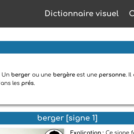
Dictionnaire visuel
C
: Un
berger
ou une
bergère
est une
personne
. I
dans les
prés
.
berger [signe 1]
Explication :
Ce signe f