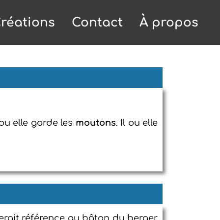
réations
Contact
À propos
l ou elle garde les
moutons
. Il ou elle
erait référence au bâton du berger